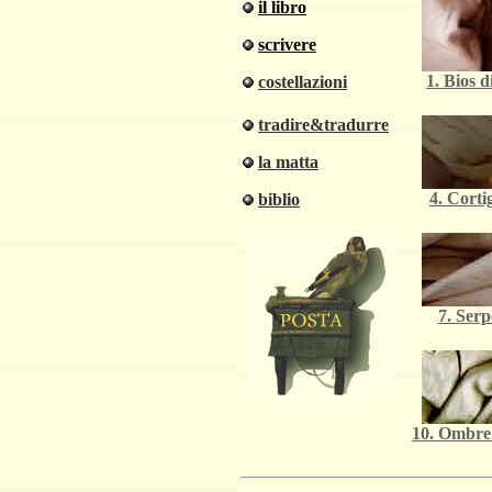
il libro
scrivere
1. Bios 
costellazioni
tradire&tradurre
la matta
4. Corti
biblio
7. Serp
10. Ombre