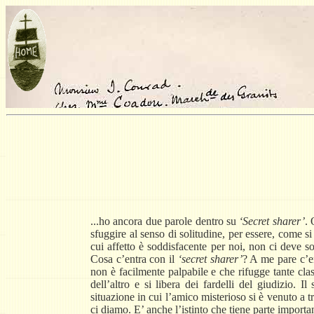
...ho ancora due parole dentro su
‘Secret sharer’
. 
sfuggire al senso di solitudine, per essere, come si
cui affetto è soddisfacente per noi, non ci deve so
Cosa c’entra con il
‘secret sharer’
? A me pare c’en
non è facilmente palpabile e che rifugge tante class
dell’altro e si libera dei fardelli del giudizio
situazione in cui l’amico misterioso si è venuto a 
ci diamo. E’ anche l’istinto che tiene parte importante