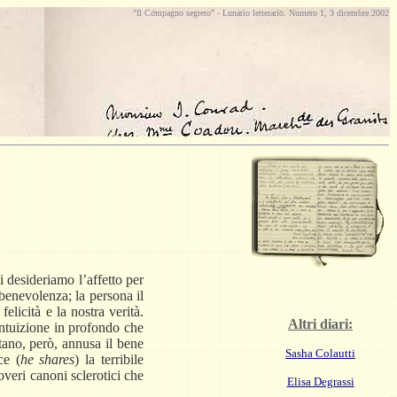
"Il Compagno segreto" -
Lunario
letterario. Numero 1, 3 dicembre 2002
 desideriamo l’affetto per
 benevolenza; la persona il
elicità e la nostra verità.
Altri diari:
’intuizione in profondo che
itano, però, annusa il bene
Sasha Colautti
ce (
he shares
) la terribile
veri canoni sclerotici che
Elisa Degrassi