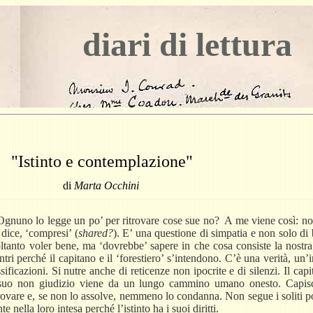
diari di lettura
"Istinto e contemplazione"
di
Marta Occhini
Ognuno lo legge un po’ per ritrovare cose sue no?
A me viene così: noi
 dice, ‘compresi’ (
shared?
). E’ una questione di simpatia e non solo di
ltanto voler bene, ma ‘dovrebbe’ sapere in che cosa consiste la nostra f
tri perché il capitano e il ‘forestiero’ s’intendono. C’è una verità, un
ificazioni. Si nutre anche di reticenze non ipocrite e di silenzi. Il cap
. Il suo non giudizio viene da un lungo cammino umano onesto. Capis
trovare e, se non lo assolve, nemmeno lo condanna. Non segue i soliti po
 nella loro intesa perché l’istinto ha i suoi diritti.