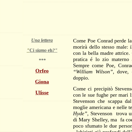
Una lettera
Come Poe Conrad perde la m
morirà dello stesso male: 
"
Ci
siamo
eh
?
"
con la bella madre attrice.
pratica é lo zio materno a
***
Sempre come Poe, Conrad, 
Orfeo
“William Wilson”
, dove, 
doppio.
Giona
Come ci precipitò Stevens
Ulisse
con le sue fughe per mari li
Stevenson che scappa dal 
moglie americana e nelle t
Hyde”
, Stevenson trova un
di Mary Shelley, ma fa coe
poco sfumato le due person