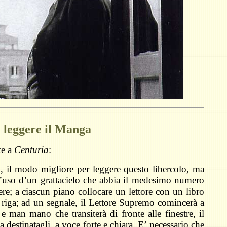
leggere il Manga
te a
Centuria
:
, il modo migliore per leggere questo libercolo, ma
 d’uso d’un grattacielo che abbia il medesimo numero
gere; a ciascun piano collocare un lettore con un libro
a riga; ad un segnale, il Lettore Supremo comincerà a
e man mano che transiterà di fronte alle finestre, il
a destinatagli, a voce forte e chiara. E’ necessario che