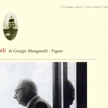
"Il Compagno segreto" -
Lunario
letterario. Num
bili
di Giorgio Manganelli - Figure