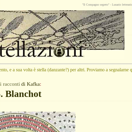
"Il Compagno segreto" -
Lunario
letterar
nto, e a sua volta è stella (danzante?) per altri. Proviamo a segnalarne
i racconti
di
Kafka
:
. Blanchot