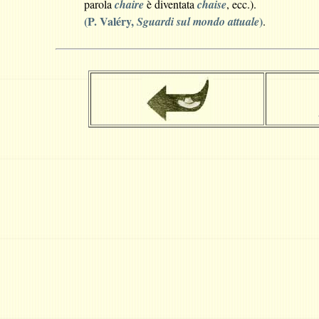
parola
chaire
è diventata
chaise
, ecc.).
(
P. Valéry,
)
S
g
u
a
r
d
i
s
u
l
m
o
n
d
o
a
t
t
u
a
l
e
.