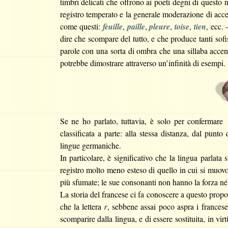
timbri delicati che offrono ai poeti degni di questo
registro temperato e la generale moderazione di accen
come questi:
feuille
,
paille
,
pleure
,
toise
,
tien
, ecc. -
dire che scompare del tutto, e che produce tanti sofis
parole con una sorta di ombra che una sillaba accenta
potrebbe dimostrare attraverso un’infinità di esempi.
Se ne ho parlato, tuttavia, è solo per confermare
classificata a parte: alla stessa distanza, dal punto
lingue germaniche.
In particolare, è significativo che la lingua parlata 
registro molto meno esteso di quello in cui si muovo
più sfumate; le sue consonanti non hanno la forza né 
La storia del francese ci fa conoscere a questo propo
che la lettera
r
, sebbene assai poco aspra i francese
scomparire dalla lingua, e di essere sostituita, in v