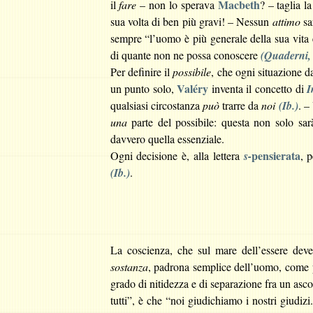
Macbeth
il
fare
– non lo sperava
? – taglia l
sua volta di ben più gravi! – Nessun
attimo
sa
sempre
“l’uomo è più generale della sua vita 
di quante non ne possa conoscere
(Quaderni, 
Per definire il
possibile
, che ogni situazione d
Valéry
un punto solo,
inventa il concetto di
I
qualsiasi circostanza
può
trarre da
noi
(Ib.)
. –
una
parte del possibile: questa non solo sar
davvero quella essenziale.
pensierata
Ogni decisione è, alla lettera
s-
, 
(Ib.)
.
La coscienza, che sul mare dell’essere deve
sostanza
, padrona semplice dell’uomo, come 
grado di nitidezza e di separazione fra un asco
tutti”, è che “noi giudichiamo i nostri giudi