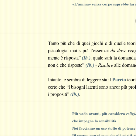
«L’anima» senza corpo saprebbe fare 
Tanto più che di quei giochi e di quelle teori
psicologia, mai saprà l’essenza:
da dove vengo
mente è risposta”
(Ib.)
, quale sarà la domanda
non è che risposte”
(Ib.)
-
Risalire
alle domande
Pareto
Intanto, e sembra di leggere sia il
teor
certo che “i bisogni latenti sono ancor più profo
i propositi”
(Ib.)
.
Più vado avanti, più considero
relig
che impegna la sensibilità.
Noi facciamo un uso stolto di potenze
Di sporco non ci sono che gli spiriti, 