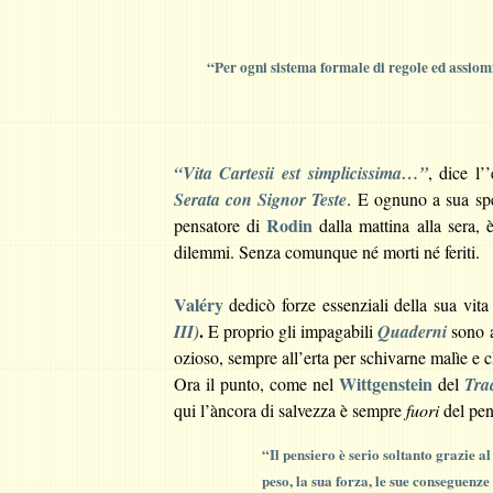
“
Per ogni sistema formale di regole ed assiomi
“Vita Cartesii est simplicissima…”
, dice l’
Serata con Signor Teste
. E ognuno a sua spe
Rodin
pensatore di
dalla mattina alla sera, 
dilemmi. Senza comunque né morti né feriti.
Valéry
dedicò forze essenziali della sua vit
.
III)
E proprio gli impagabili
Quaderni
sono a
ozioso, sempre all’erta per schivarne malìe e 
Wittgenstein
Ora il punto, come nel
del
Tra
qui l’àncora di salvezza è sempre
fuori
del pen
“Il pensiero è serio soltanto grazie al
peso, la sua forza, le sue conseguenze e 