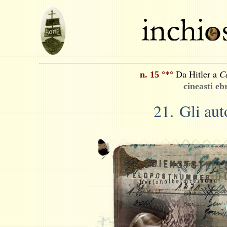
Da Hitler a
C
n. 15
°*°
cineasti eb
21.
Gli aut