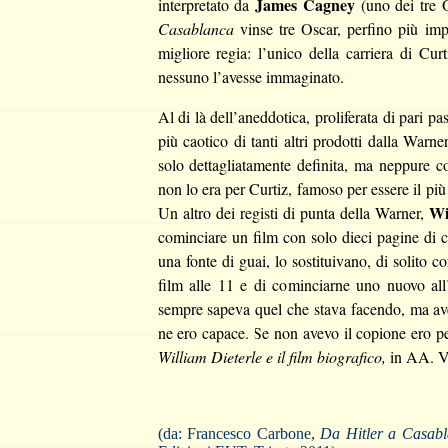
James Cagney
interpretato da
(uno dei tre O
Casablanca
vinse tre Oscar, perfino più imp
migliore regia: l’unico della carriera di Cur
nessuno l’avesse immaginato.
Al di là dell’aneddotica, proliferata di pari p
più caotico di tanti altri prodotti dalla Warn
solo dettagliatamente definita, ma neppure co
non lo era per Curtiz, famoso per essere il più c
Wi
Un altro dei registi di punta della Warner,
cominciare un film con solo dieci pagine di 
una fonte di guai, lo sostituivano, di solito 
film alle 11 e di cominciarne uno nuovo all
sempre sapeva quel che stava facendo, ma avev
ne ero capace. Se non avevo il copione 
William Dieterle e il film biografico,
in AA. 
(da: Francesco Carbone,
Da Hitler a Casabla