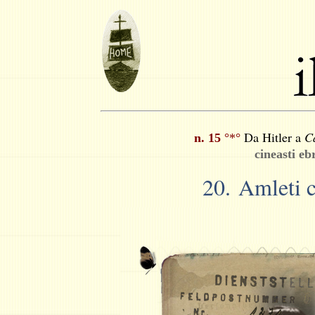
Da Hitler a
C
n. 15
°*°
cineasti eb
20. Amleti 