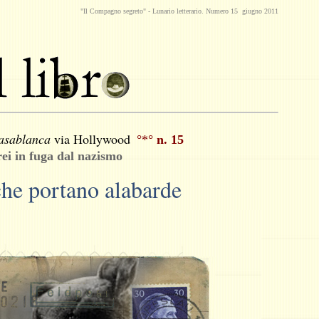
"Il Compagno segreto" -
Lunario
letterario. Numero 15 giugno 2011
asablanca
via Hollywood
°*°
n. 15
rei in fuga dal nazismo
che portano alabarde