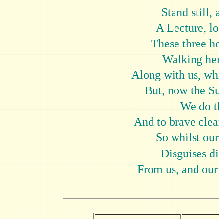
Stand still, 
A Lecture, lov
These three ho
Walking he
Along with us, wh
But, now the Su
We do tho
And to brave clear
So whilst our
Disguises di
From us, and our 