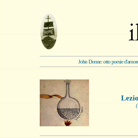
John Donne: otto poesie d'amore
Lezio
(