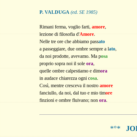
P. VALDUGA
(ed. SE 1985)
Rimani ferma, voglio farti,
amore
,
lezione di filosofia d'
Amore
.
Nelle tre ore che abbiamo pass
ato
a passeggiare, due ombre sempre a l
ato
,
da noi prodotte, avevamo. Ma p
osa
proprio sopra noi il sole
ora
,
quelle ombre calpestiamo e dim
ora
in audace chiarezza ogni c
osa
.
Così, mentre cresceva il nostro
amore
fanciullo, da noi, dal tuo e mio tim
ore
finzioni e ombre fluivano; non
ora
.
*°*
JOH