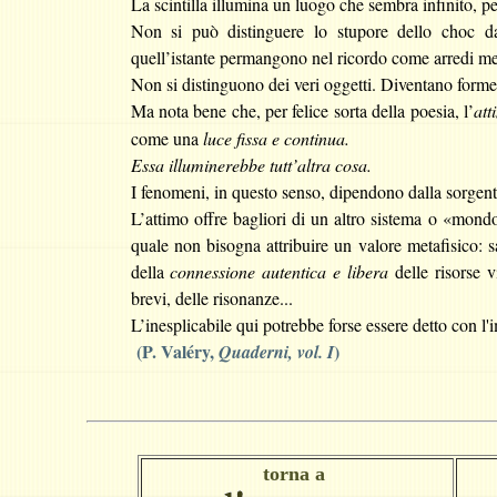
La scintilla illumina un luogo che sembra infinito, pe
Non si può distinguere lo stupore dello choc da
quell
’
istante permangono nel ricordo come arredi met
Non si distinguono dei veri oggetti. Diventano forme 
Ma nota bene che, per felice sorta della poesia, l
’
att
come una
luce fissa e continua.
Essa illuminerebbe tutt’altra cosa.
I fenomeni, in questo senso, dipendono dalla sorgen
L
’attimo offre bagliori
di un altro sistema o «mon
quale non bisogna attribuire un valore metafisico: 
della
connessione autentica e libera
delle risorse v
brevi, delle risonanze...
L
’inesplicabile qui potrebbe forse essere detto con l
(P. Valéry,
)
Quaderni, vol. I
torna a