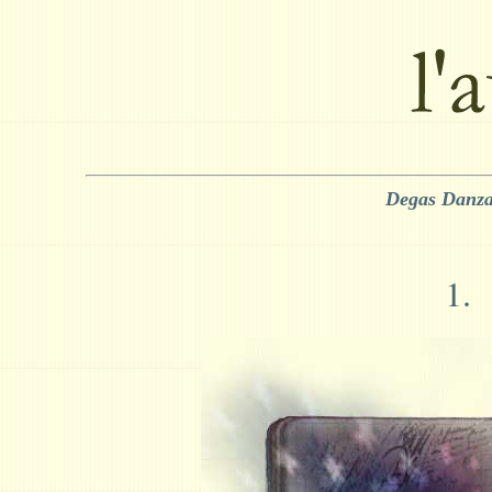
Degas Danza
1.