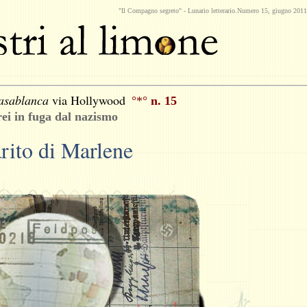
"Il Compagno segreto" -
Lunario
letterario.Numero 15, giugno 20
asablanca
via Hollywood
°*°
n. 15
rei in fuga dal nazismo
rito di Marlene