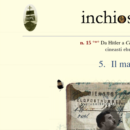
Da Hitler a
C
n. 15
°*°
cineasti eb
5.
Il ma