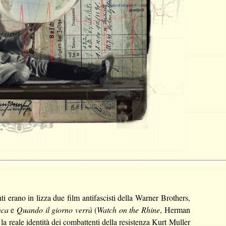
i erano in lizza due film antifascisti della Warner Brothers,
nca
e
Quando il giorno verrà
(
Watch on the Rhine
, Herman
 reale identità dei combattenti della resistenza Kurt Muller