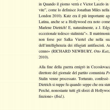
in Quando il giorno verrà e Victor Laszlo i
vite”, come lo definisce Jonathan Miles nella
London 2010). Katz era il più importante age
Latina, anche se a Hollywood era noto come 
Marlene Dietrich! E, naturalmente, a J. Edg
eccezionale tedesco stalinista”». Il matrimonio
non forse per Salka Viertel che nella su
dell’intellighenzia dei rifugiati antifascisti
cenno» (RICHARD NEWBURY,
Otto Katz
2010).
Alla fine della guerra emigrò in Cecoslovac
direttore del giornale del partito comunista
Pr
Stalin venne processato. Torturato, confessò
Dietrich si ruppe fu quando seppe che era stat
Perché, nonostante tutti gli sforzi di Hollywo
finzione» (
Ibid
.).