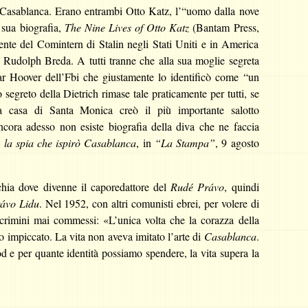
n Casablanca. Erano entrambi Otto Katz, l’“uomo dalla nove
 sua biografia,
The Nine Lives of Otto Katz
(Bantam Press,
nte del Comintern di Stalin negli Stati Uniti e in America
Rudolph Breda. A tutti tranne che alla sua moglie segreta
ar Hoover dell’Fbi che giustamente lo identificò come “un
 segreto della Dietrich rimase tale praticamente per tutti, se
a casa di Santa Monica creò il più importante salotto
. Ancora adesso non esiste biografia della diva che ne faccia
, la spia che ispirò Casablanca
, in
“La Stampa”
, 9 agosto
chia dove divenne il caporedattore del
Rudé Právo
, quindi
ávo Lidu
. Nel 1952, con altri comunisti ebrei, per volere di
 crimini mai commessi: «L’unica volta che la corazza della
o impiccato. La vita non aveva imitato l’arte di
Casablanca
.
od e per quante identità possiamo spendere, la vita supera la