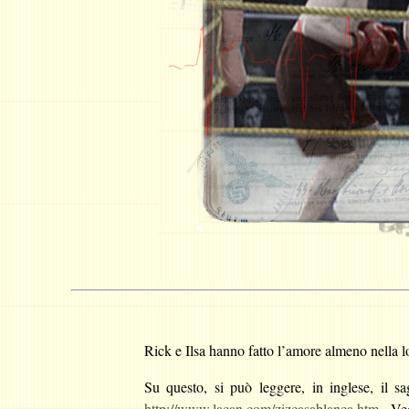
Rick e Ilsa hanno fatto l’amore almeno nella 
Su questo, si può leggere, in inglese, il s
http://www.lacan.com/zizcasablanca.htm
. Ve