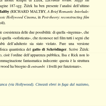
 pagine 187-sgg. Žižek ha ben presente l’analisi dell’ultimo
Maltby
(RICHARD MALTBY,
A Brief Romantic Interlude:
lassic Hollywood Cinema
, in
Post-theory: reconstructing film
ll).
ile coesistenza delle due possibilità: di quella «ingenua», che
di quella «sofisticata», che riconosce nel film tutti i segni che
ù dell’adulterio sia stato violato. Pare una versione
gatto di
Schrödinger
fisica quantistica del
. Scrive Žižek:
, cioè l’ordine dell’apparenza pubblica, Ilsa e Rick non lo
immaginazione fantasmatica indecente: questa è la struttura
llywood ha bisogno di
entrambi
i livelli per funzionare».
nca (via Hollywood). Cineasti ebrei in fuga dal nazismo
,