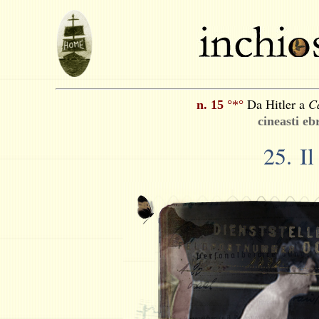
Da Hitler a
C
n. 15
°*°
cineasti eb
25.
Il