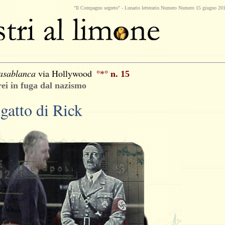
"Il Compagno segreto" -
Lunario
letterario.Numero Numero 15 giugno 20
asablanca
via Hollywood
°*°
n. 15
rei in fuga dal nazismo
 gatto di Rick