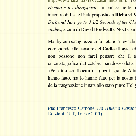
cinema e il cybergspazio
: in particolare le
Richard 
incontro di Ilsa e Rick proposta da
Dick and Jane go to 3 1/2 Seconds of the C
studies
, a cura di
David Bordwell e Noël Carro
Maltby con sottigliezza ci fa notare l’inevitab
Codice Hays
corrisponde alle censure del
, e 
non possono non farci pensare che il tab
cinematografica del celebre paradosso della 
Lacan
«Per dirlo con
(…) per il grande Altro
hanno fatto, ma lo hanno fatto per la nostra 
della trasgressione innata allo stato puro: Ho
(da: Francesco Carbone,
Da Hitler a Casabla
Edizioni EUT, Trieste 2011)