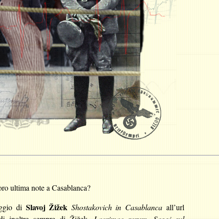
loro ultima note a Casablanca?
Slavoj Žižek
aggio di
Shostakovich in Casablanca
all’url
di inoltre sempre di Žižek,
Lacrimae rerum. Saggi sul