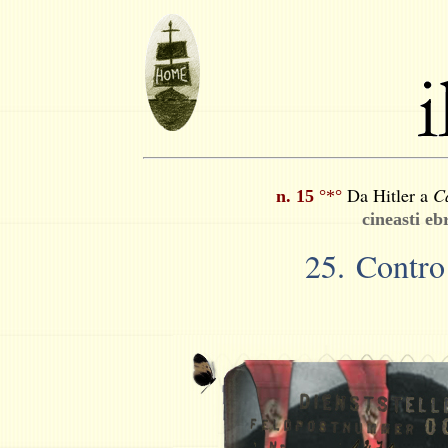
Da Hitler a
C
n. 15
°*°
cineasti eb
25. Contr