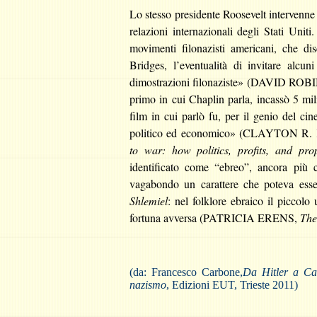
Lo stesso presidente Roosevelt intervenne
relazioni internazionali degli Stati Unit
movimenti filonazisti americani, che dis
Bridges, l’eventualità di invitare alcun
dimostrazioni filonaziste» (DAVID RO
primo in cui Chaplin parla, incassò 5 mili
film in cui parlò fu, per il genio del cin
politico ed economico» (CLAYTON
to war: how politics, profits, and p
identificato come “ebreo”, ancora più c
vagabondo un carattere che poteva esser
Shlemiel
: nel folklore ebraico il picco
fortuna avversa (PATRICIA ERENS,
The
(da: Francesco Carbone,
Da Hitler a Cas
nazismo
, Edizioni EUT, Trieste 2011)