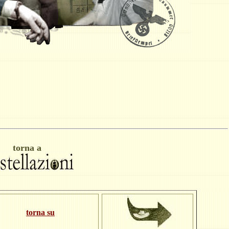
torna a
torna su