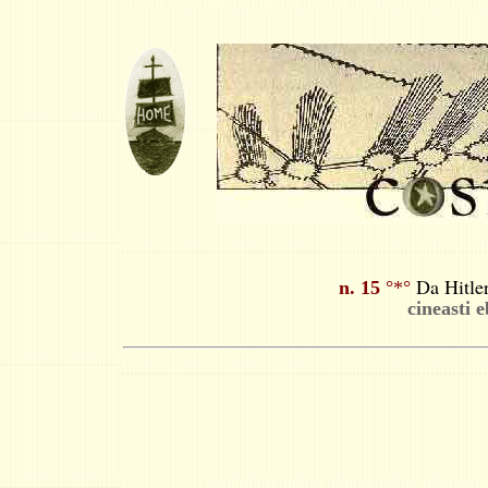
Da Hitle
n. 15
°*°
cineasti 