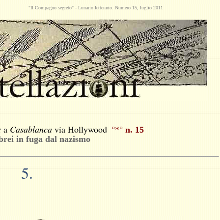
"Il Compagno segreto" -
Lunario
letterario. Numero 15, luglio 2011
r a
Casablanca
via Hollywood
°*°
n. 15
ebrei in fuga dal nazismo
5.