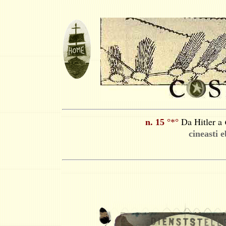
Da Hitler a
n. 15
°*°
cineasti 